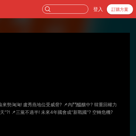
登入
訂購方案
韓國瑜來勢洶洶! 盧秀燕地位受威脅? 📌內鬥醞釀中? 韓重回權力
"?! 📌三黨不過半! 未來4年國會成"新戰國"? 空轉危機?