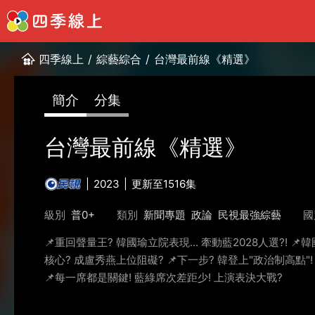
四季線上
/
綜藝綜合
/
台灣最前線《精選》
簡介
分集
台灣最前線《精選》
2023
更新至1516集
級別
普0+
類別
新聞專題
政論
民視最強綜藝
國
📌重回聲量王? 韓國瑜立院表現... 牽動藍2028人選?! 
核心? 成盧秀燕上位阻礙? 📌下一步? 韓登上"政治制高點"!
📌每一席都是關鍵! 藍綠席次差距少! 上演表決大戰?