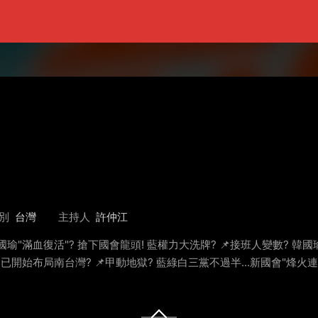
別
台灣
主持人
許仲江
📌韓國瑜"滿血復活"? 搶下國會龍頭! 藍權力大洗牌? 📌接班人變數? 
 已開始布局南台灣? 📌甲動地獄? 藍綠白三黨不過半...新國會"烽火連天