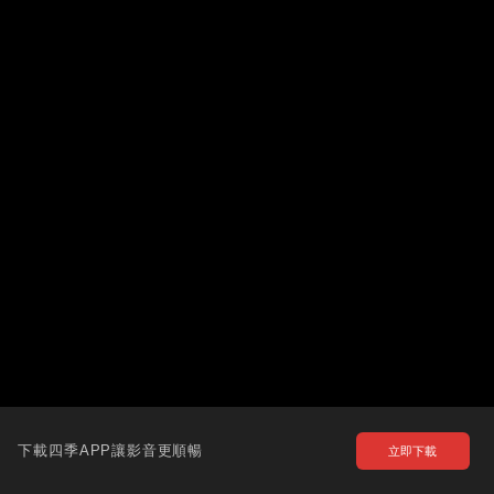
下載四季APP讓影音更順暢
立即下載