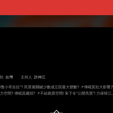
別
台灣
主持人
許仲江
"8隻小哥吉拉"? 民眾黨關鍵少數成立院最大變數? 📌傅崐萁壯大影響
力空間? 傅崐萁藏招? 📌不給跑票空間! 朱下令"公開亮票"! 力保韓江上