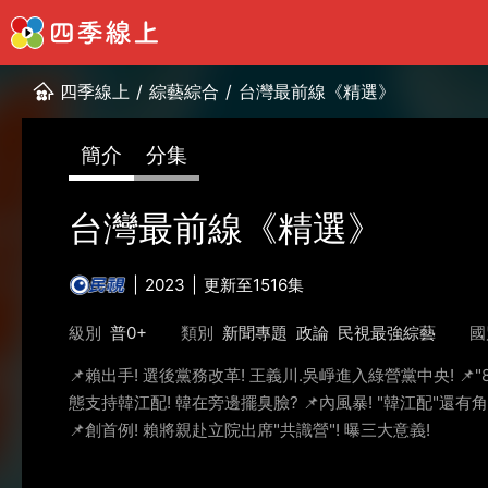
四季線上
/
綜藝綜合
/
台灣最前線《精選》
簡介
分集
台灣最前線《精選》
2023
更新至1516集
級別
普0+
類別
新聞專題
政論
民視最強綜藝
國
📌賴出手! 選後黨務改革! 王義川.吳崢進入綠營黨中央! 
態支持韓江配! 韓在旁邊擺臭臉? 📌內風暴! "韓江配"還有角
📌創首例! 賴將親赴立院出席"共識營"! 曝三大意義!