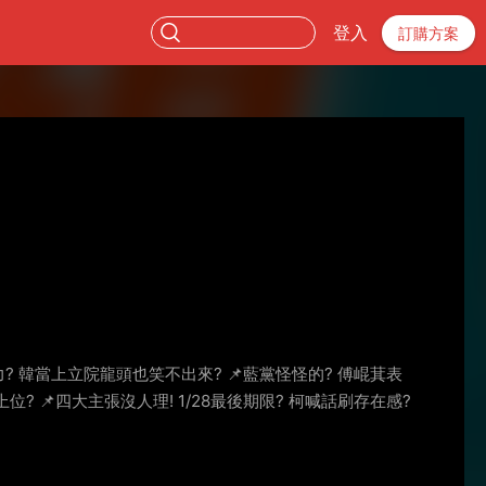
登入
訂購方案
力? 韓當上立院龍頭也笑不出來? 📌藍黨怪怪的? 傅崐萁表
位? 📌四大主張沒人理! 1/28最後期限? 柯喊話刷存在感?