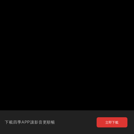
下載四季APP讓影音更順暢
立即下載