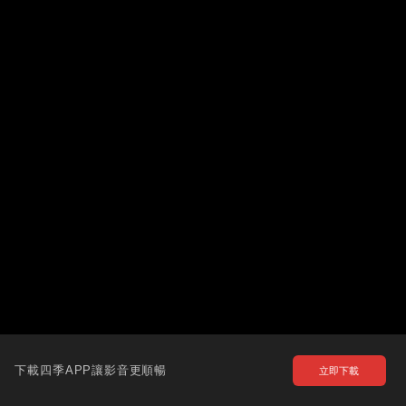
下載四季APP讓影音更順暢
立即下載