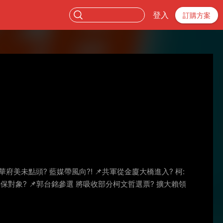
登入
訂購方案
境華府美未點頭? 藍媒帶風向?! 📌共軍從金廈大橋進入? 柯:
成選民棄保對象? 📌郭台銘參選 將吸收部分柯文哲選票? 擴大賴領