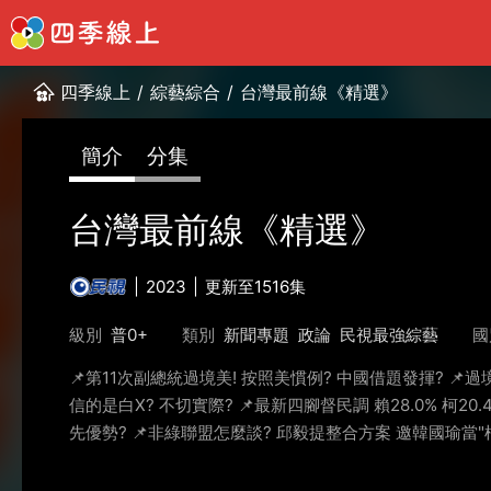
四季線上
/
綜藝綜合
/
台灣最前線《精選》
簡介
分集
台灣最前線《精選》
2023
更新至1516集
級別
普0+
類別
新聞專題
政論
民視最強綜藝
國
📌第11次副總統過境美! 按照美慣例? 中國借題發揮? 📌過
信的是白X? 不切實際? 📌最新四腳督民調 賴28.0% 柯20
先優勢? 📌非綠聯盟怎麼談? 邱毅提整合方案 邀韓國瑜當"