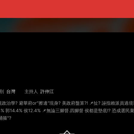
別
台灣
主持人
許仲江
境政治學? 避華府or"擦邊"現身? 美政府盤算?! 📌扯? 誣指賴派員過
.4% 郭14.4% 侯12.4% 📌無論三腳督.四腳督 侯都是墊底!? 恐
桶箍"?