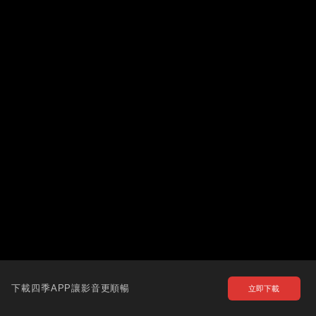
下載四季APP讓影音更順暢
立即下載