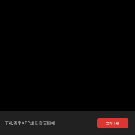
下載四季APP讓影音更順暢
立即下載