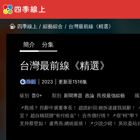
四季線上
/
綜藝綜合
/
台灣最前線《精選》
簡介
分集
台灣最前線《精選》
2023
更新至1516集
級別
普0+
類別
新聞專題
政論
民視最強綜藝
國
📌觀感？ 拒辭中廣董事長！ 趙跳針回:賴拆違建我就辭！ 
宜？ 趙自稱競辦"有付租金"！ 合市價行情？ 📌很"柯"學
支持蔡壁如！ 盧秀燕:總統挺侯！ 📌少說少錯！ 吳欣盈