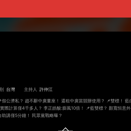
別
台灣
主持人
許仲江
📌假公濟私？ 趙不辭中廣董座！ 還租中廣當競辦使用？ 📌雙標！ 
？ 實際計算僅4千多人？ 李正皓酸:膨風10倍！ 📌藍雙標？ 顏寬恒意
站台助講僅5分鐘！ 民眾黨戰略曝？