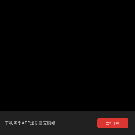
下載四季APP讓影音更順暢
立即下載