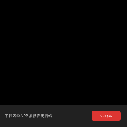
下載四季APP讓影音更順暢
立即下載