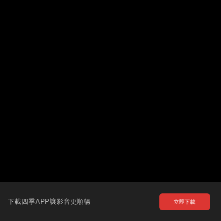
下載四季APP讓影音更順暢
立即下載