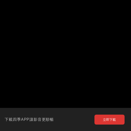
下載四季APP讓影音更順暢
立即下載