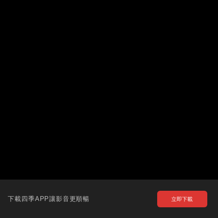
下載四季APP讓影音更順暢
立即下載