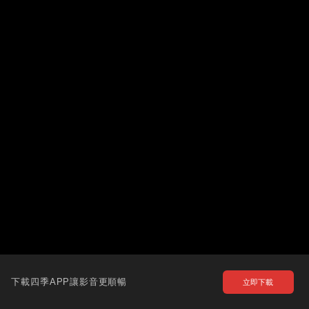
下載四季APP讓影音更順暢
立即下載