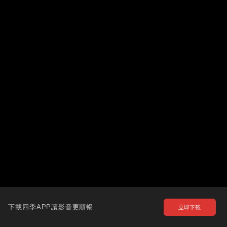
下載四季APP讓影音更順暢
立即下載