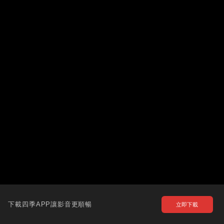
下載四季APP讓影音更順暢
立即下載