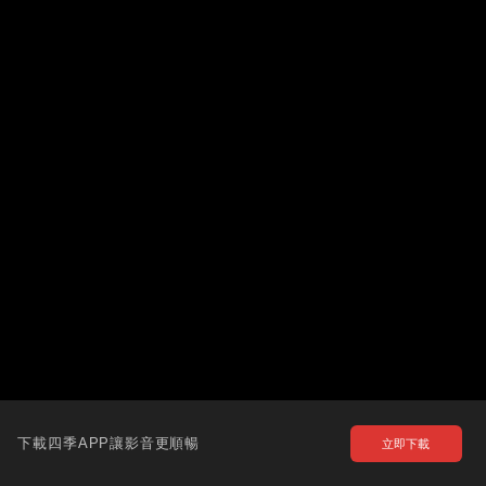
下載四季APP讓影音更順暢
立即下載