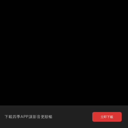
下載四季APP讓影音更順暢
立即下載