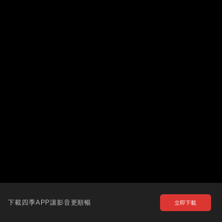
下載四季APP讓影音更順暢
立即下載