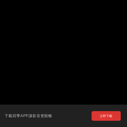
下載四季APP讓影音更順暢
立即下載