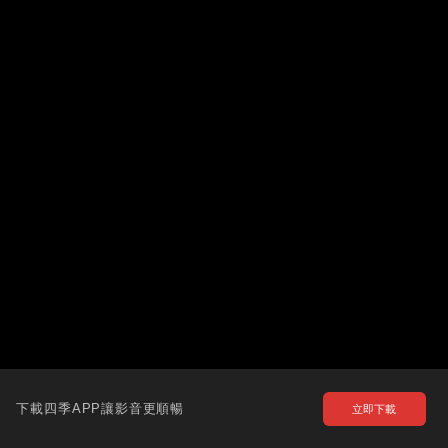
下載四季APP讓影音更順暢
立即下載