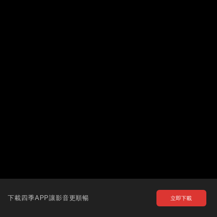
下載四季APP讓影音更順暢
立即下載