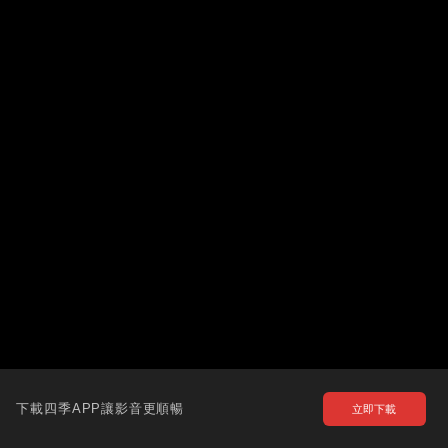
下載四季APP讓影音更順暢
立即下載