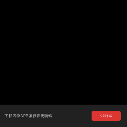
下載四季APP讓影音更順暢
立即下載