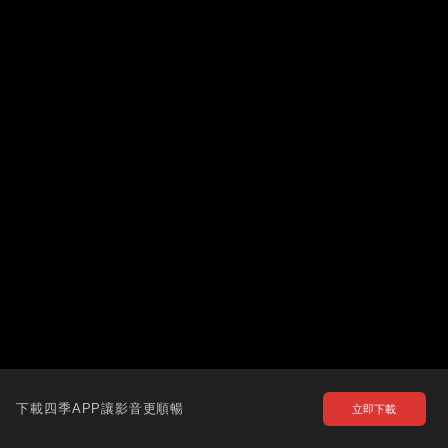
下載四季APP讓影音更順暢
立即下載