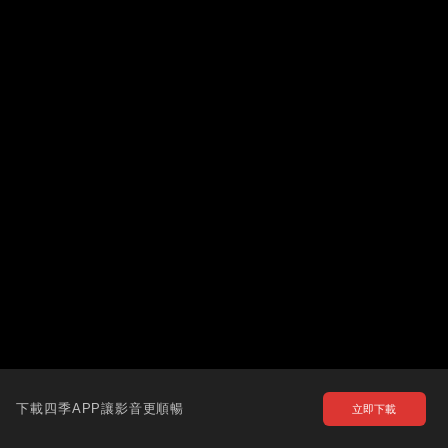
下載四季APP讓影音更順暢
立即下載