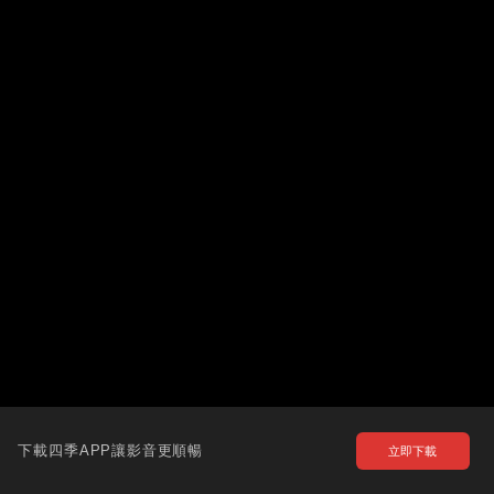
下載四季APP讓影音更順暢
立即下載