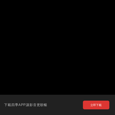
下載四季APP讓影音更順暢
立即下載