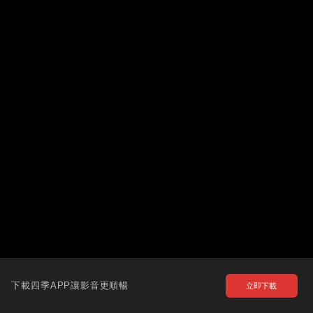
下載四季APP讓影音更順暢
立即下載