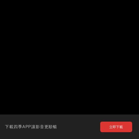
下載四季APP讓影音更順暢
立即下載