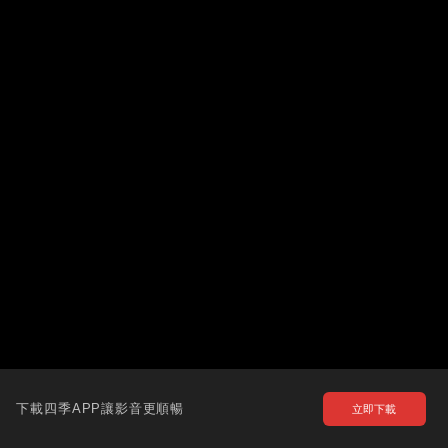
下載四季APP讓影音更順暢
立即下載