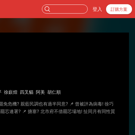
登入
訂購方案
平
徐嶔煌
四叉貓
阿美
胡仁順
巧芯罷免危機? 親藍民調也有過半同意? 📌 曾被評為病毒! 徐巧
壓罷芯連署? 📌 搪塞? 北市府不借罷芯場地! 扯同月有同性質