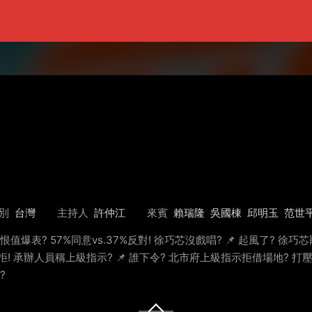
別
台灣
主持人
許仲江
來賓
賴瑞隆
吳國棟
邱明玉
范世
仇恨值爆表? 57%同意vs.37%反對! 徐巧芯沒戲唱? 📌 起風了? 徐
拒! 承辦人員稱上級指示? 📌 誰下令? 北市府上級指示拒借場地? 打
?