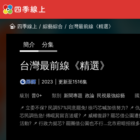
四季線上
/
綜藝綜合
/
台灣最前線《精選》
簡介
分集
台灣最前線《精選》
2023
更新至1516集
級別
普0+
類別
新聞專題
政論
民視最強綜藝
國
📌 立委不保? 民調57%同意罷免! 徐巧芯喊加倍努力? 📌 
芯民調告急! 傅崐萁留言送暖? 📌 威權復辟? 罷芯借公園遭
活動? 📌 行政力挺芯? 罷團借公園也不行...北市府暗招很多