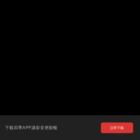
下載四季APP讓影音更順暢
立即下載