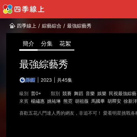
四季線上
/
綜藝綜合
/
最強綜藝秀
簡介
分集
花絮
最強綜藝秀
2023
共45集
級別
普0+
類別
競賽
舞蹈
音樂
娛樂
民視最強綜藝
來賓
楊繡惠
姚祐琳
熊霓
胡祖薇
馬國畢
胡釋安
徐新
喜歡五花八門達人秀的網友，非追不可！ 愛看明星挑戰各