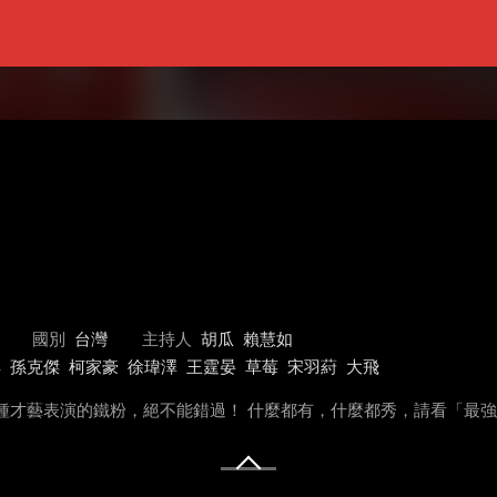
國別
台灣
主持人
胡瓜
賴慧如
洋
孫克傑
柯家豪
徐瑋澤
王霆晏
草莓
宋羽葤
大飛
種才藝表演的鐵粉，絕不能錯過！ 什麼都有，什麼都秀，請看「最