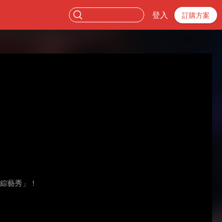
登入
訂購方案
強綜藝秀」！