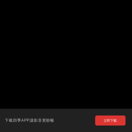
下載四季APP讓影音更順暢
立即下載