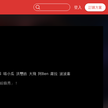
登入
訂購方案
莎
嘻小瓜
洪璽皓
大飛
阿Ben
蘿拉
波波蓁
強綜藝秀」！