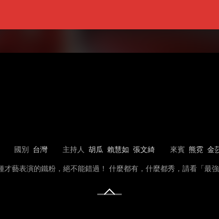
國別
台灣
主持人
胡瓜
賴慧如
張文綺
來賓
熊霓
金
種才藝表演的鐵粉，絕不能錯過！ 什麼都有，什麼都秀，請看「最