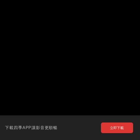
下載四季APP讓影音更順暢
立即下載