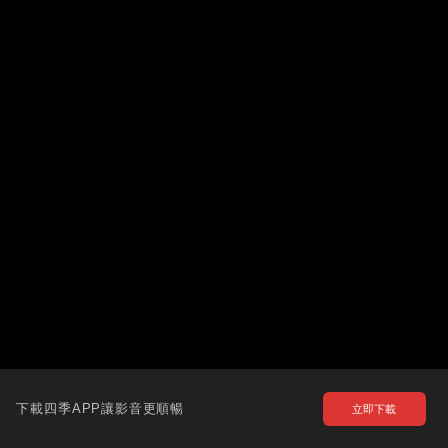
下載四季APP讓影音更順暢
立即下載