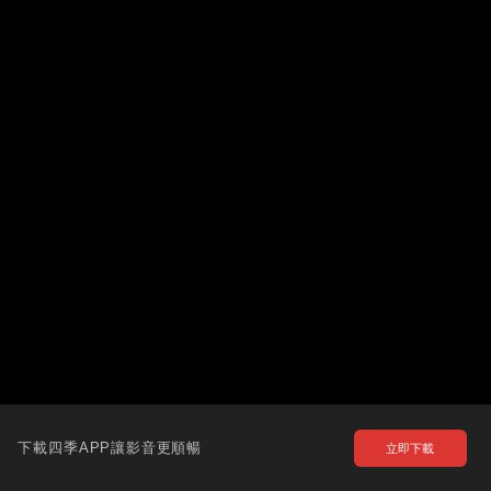
下載四季APP讓影音更順暢
立即下載