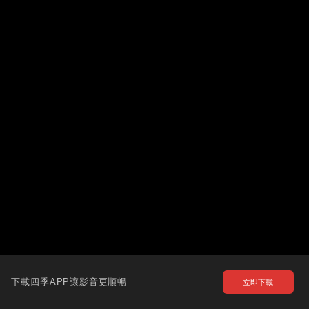
下載四季APP讓影音更順暢
立即下載