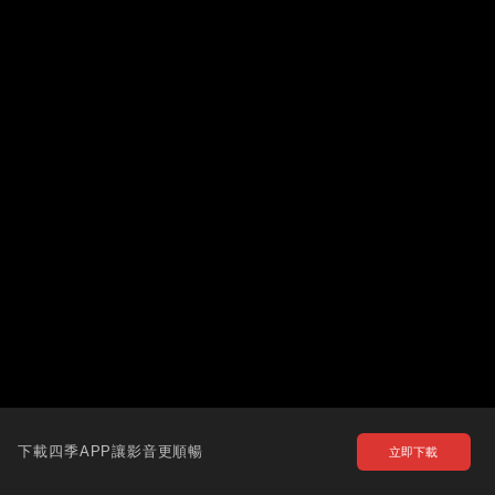
下載四季APP讓影音更順暢
立即下載