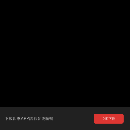
下載四季APP讓影音更順暢
立即下載