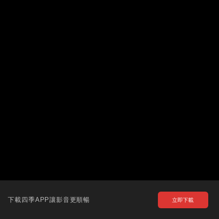
下載四季APP讓影音更順暢
立即下載