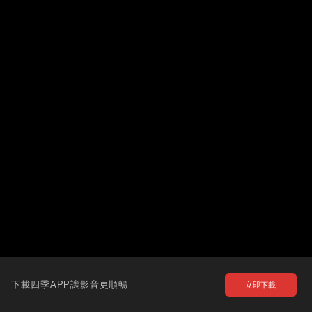
下載四季APP讓影音更順暢
立即下載