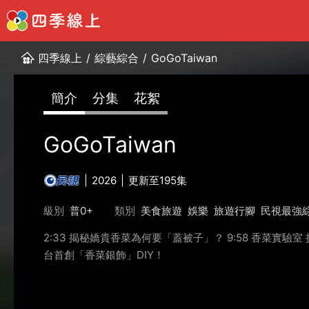
四季線上
/
綜藝綜合
/
GoGoTaiwan
簡介
分集
花絮
GoGoTaiwan
2026
更新至195集
級別
普0+
類別
美食旅遊
娛樂
旅遊行腳
民視最強
2:33 揭秘嬌貴香菜為何要「蓋被子」？ 9:58 香菜實驗室 挑
台首創「香菜銀飾」DIY！