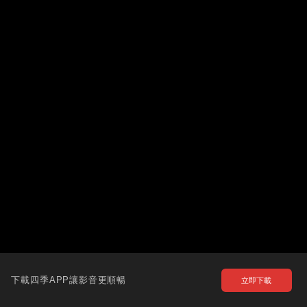
下載四季APP讓影音更順暢
立即下載