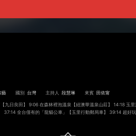
綜藝
國別
台灣
主持人
段慧琳
來賓
田依甯
店【九日良田】 9:06 在森林裡泡溫泉【紐澳華溫泉山莊】 14:18 
 37:14 全台僅有的「龍貓公車」【玉里行動郵局車】 39:14 超好