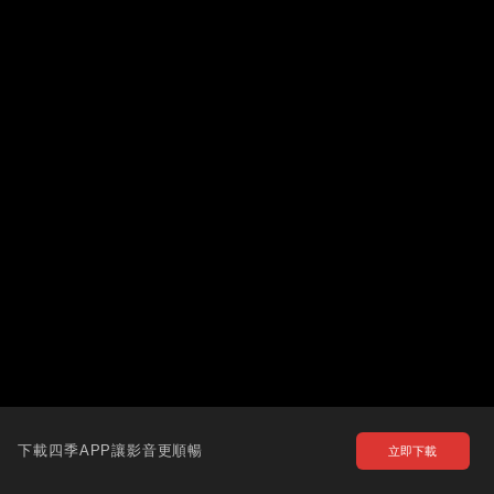
下載四季APP讓影音更順暢
立即下載