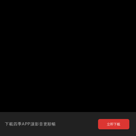
下載四季APP讓影音更順暢
立即下載